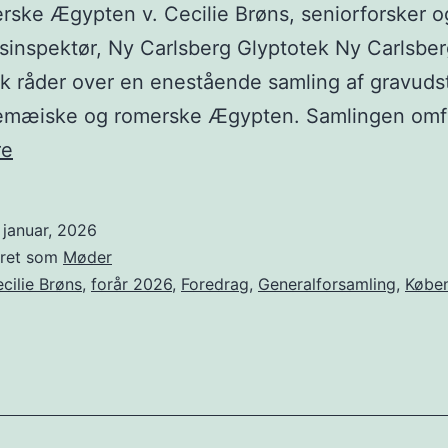
rske Ægypten v. Cecilie Brøns, seniorforsker o
inspektør, Ny Carlsberg Glyptotek Ny Carlsber
k råder over en enestående samling af gravudst
lemæiske og romerske Ægypten. Samlingen omf
Generalforsamling
re
og
Fantastiske
 januar, 2026
farver
eret som
Møder
cilie Brøns
,
forår 2026
,
Foredrag
,
Generalforsamling
,
Købe