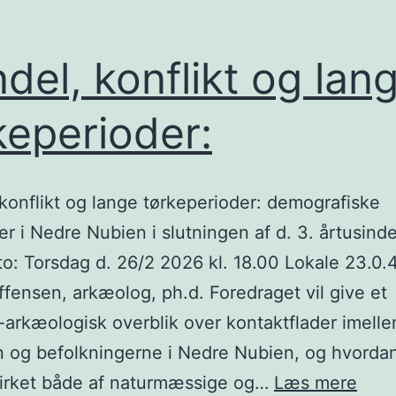
del, konflikt og lan
keperioder:
konflikt og lange tørkeperioder: demografiske
r i Nedre Nubien i slutningen af d. 3. årtusinde
: Torsdag d. 26/2 2026 kl. 18.00 Lokale 23.0.4
ffensen, arkæolog, ph.d. Foredraget vil give et
k-arkæologisk overblik over kontaktflader imell
 og befolkningerne i Nedre Nubien, og hvordan
Hand
virket både af naturmæssige og…
Læs mere