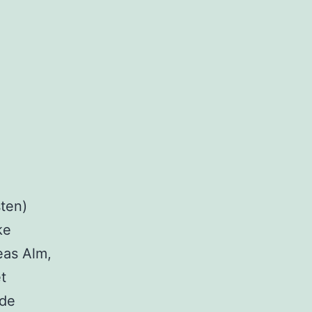
ten)
ke
eas Alm,
t
 de