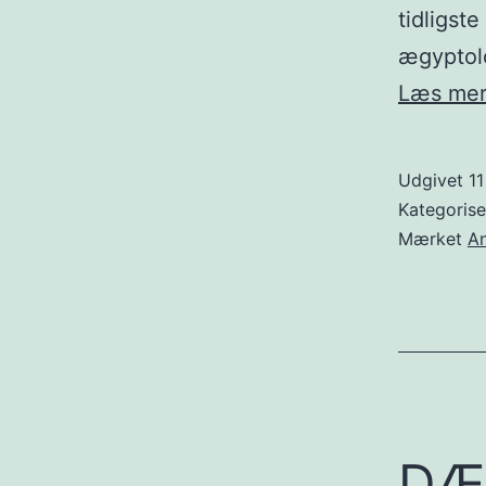
tidligst
ægyptolo
Læs me
Udgivet
11
Kategoris
Mærket
A
DÆS