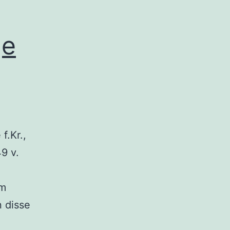
ge
 f.Kr.,
9 v.
em
 disse
el,