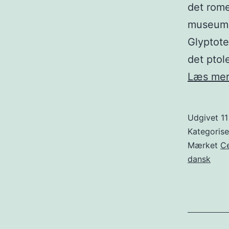
det rome
museums
Glyptote
det pto
Læs me
Udgivet
11
Kategoris
Mærket
Ce
dansk