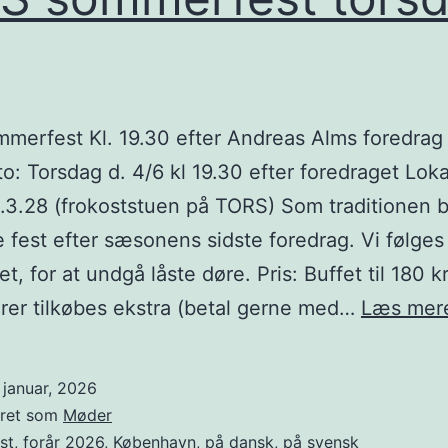
erfest Kl. 19.30 efter Andreas Alms foredrag 
: Torsdag d. 4/6 kl 19.30 efter foredraget Loka
3.28 (frokoststuen på TORS) Som traditionen b
 fest efter sæsonens sidste foredrag. Vi følges 
t, for at undgå låste døre. Pris: Buffet til 180 kr
rer tilkøbes ekstra (betal gerne med…
Læs mer
 januar, 2026
eret som
Møder
st
,
forår 2026
,
København
,
på dansk
,
på svensk