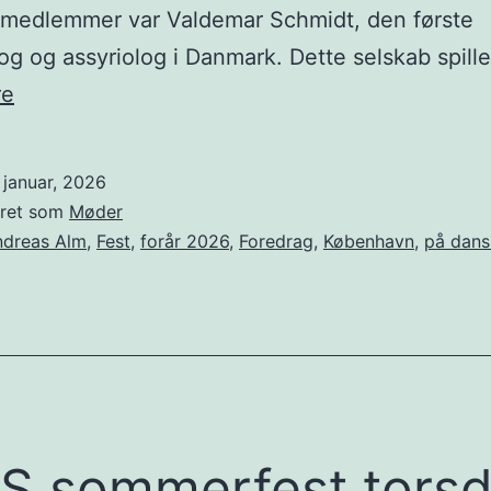
e medlemmer var Valdemar Schmidt, den første
g og assyriolog i Danmark. Dette selskab spil
Valdemar
re
Schmidt
–
 januar, 2026
og
eret som
Møder
sommerfest
ndreas Alm
,
Fest
,
forår 2026
,
Foredrag
,
København
,
på dans
efter
foredraget
 sommerfest tors