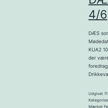
4/6
DÆS somm
Mødedato
KUA2 10.
der være
foredrage
Drikkeva
Udgivet
11
Kategoris
Mærket
Fe