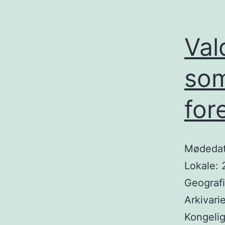
Val
som
for
Mødedato
Lokale: 
Geografi
Arkivari
Kongelig