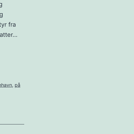
g
g
yr fra
atter…
nhavn
,
på