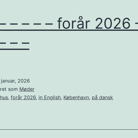
 – – – – – forår 2026 
– – –
 januar, 2026
eret som
Møder
rhus
,
forår 2026
,
in English
,
København
,
på dansk