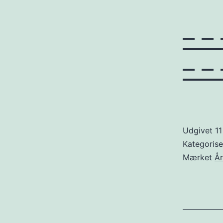
– –
– – 
Udgivet
11
Kategoris
Mærket
Å