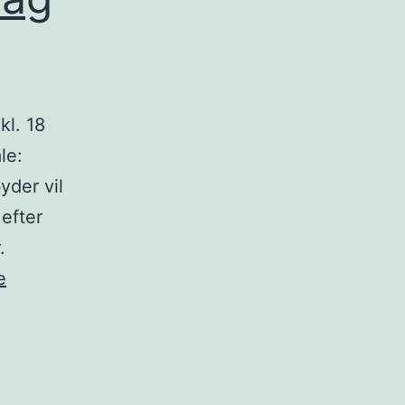
kl. 18
le:
yder vil
efter
.
DÆS
e
sommerfest
torsdag
4/6