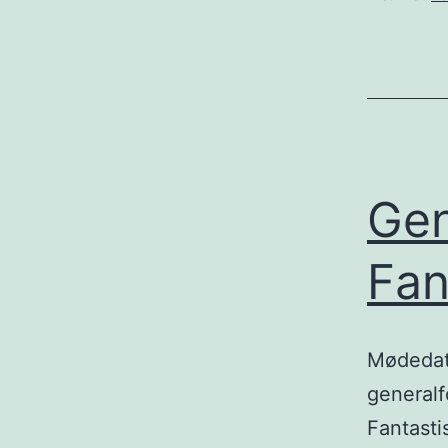
Gen
Fan
Mødedato
generalf
Fantasti