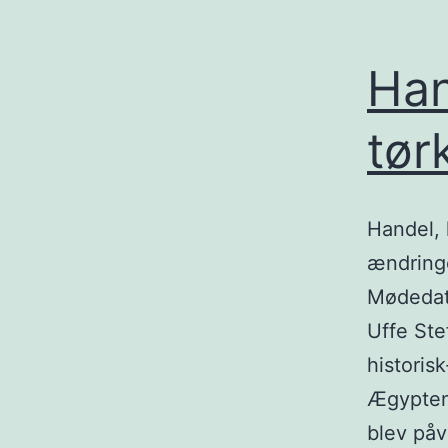
Han
tør
Handel, 
ændringe
Mødedato
Uffe Ste
historis
Ægypten
blev på