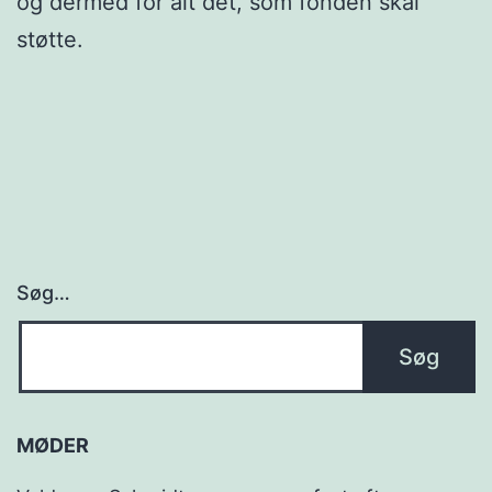
og dermed for alt det, som fonden skal
støtte.
Søg…
MØDER