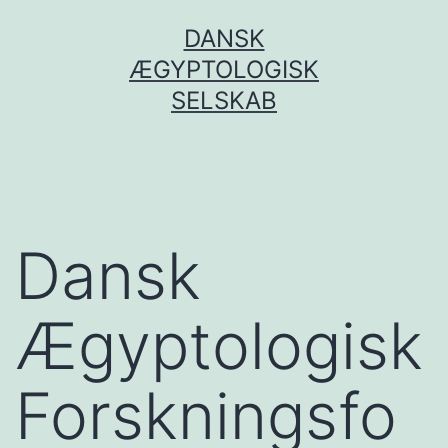
Fortsæt
DANSK
til
ÆGYPTOLOGISK
indhold
SELSKAB
Dansk
Ægyptologisk
Forskningsfo