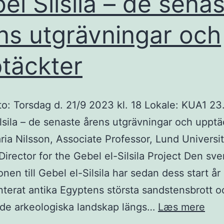
el Silsila – de sena
painted
ns utgrävningar och
shroud
–
täckter
og
julefest
: Torsdag d. 21/9 2023 kl. 18 Lokale: KUA1 23
lsila – de senaste årens utgrävningar och upptä
aria Nilsson, Associate Professor, Lund Universi
Director for the Gebel el-Silsila Project Den sv
onen till Gebel el-Silsila har sedan dess start år
erat antika Egyptens största sandstensbrott o
Geb
de arkeologiska landskap längs…
Læs mere
Silsi