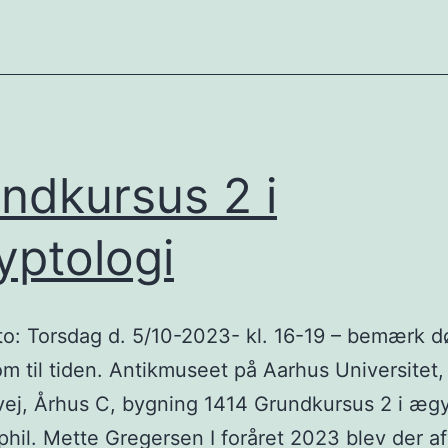
samling
på
Glyptoteket
ndkursus 2 i
ptologi
: Torsdag d. 5/10-2023- kl. 16-19 – bemærk d
om til tiden. Antikmuseet på Aarhus Universitet,
ej, Århus C, bygning 1414 Grundkursus 2 i ægy
phil. Mette Gregersen I foråret 2023 blev der af