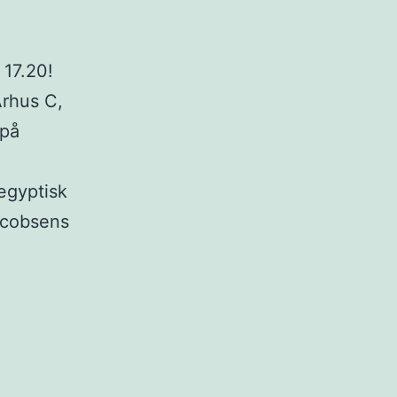
 17.20!
Århus C,
 på
ægyptisk
Jacobsens