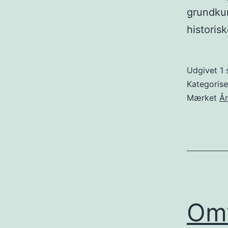
grundku
historis
Udgivet
1
Kategoris
Mærket
Å
Omv