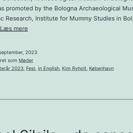
as promoted by the Bologna Archaeological M
c Research, Institute for Mummy Studies in Bo
An
Læs mere
interdisciplinary
approach
 september, 2023
to
eret som
Møder
the
terår 2023
,
Fest
,
in English
,
Kim Ryholt
,
København
study
of
a
rare
mummy
with