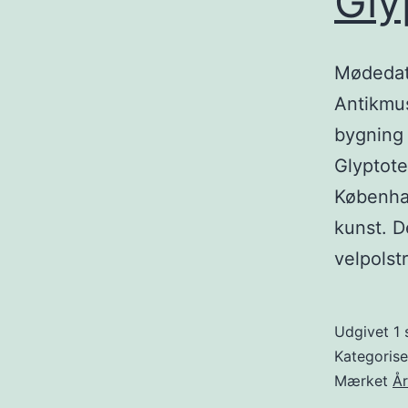
Gly
Mødedato
Antikmus
bygning
Glyptote
Københav
kunst. D
velpols
Udgivet
1
Kategoris
Mærket
Å