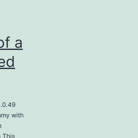
of a
ed
.0.49
ummy with
e
 This