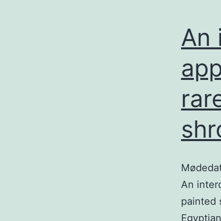
An 
app
rar
shr
Mødedat
An inter
painted 
Egyptian