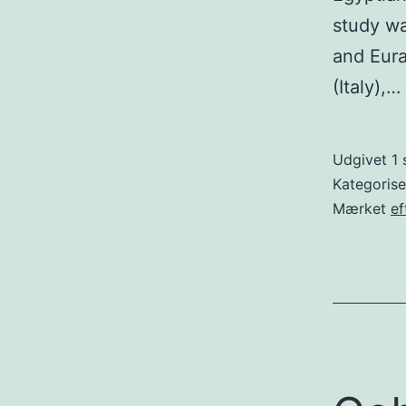
study w
and Eura
(Italy),…
Udgivet
1
Kategoris
Mærket
ef