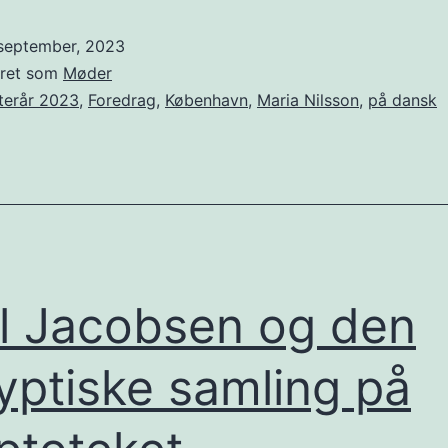
–
 september, 2023
de
eret som
Møder
sen
terår 2023
,
Foredrag
,
København
,
Maria Nilsson
,
på dansk
åre
utg
och
upp
l Jacobsen og den
ptiske samling på