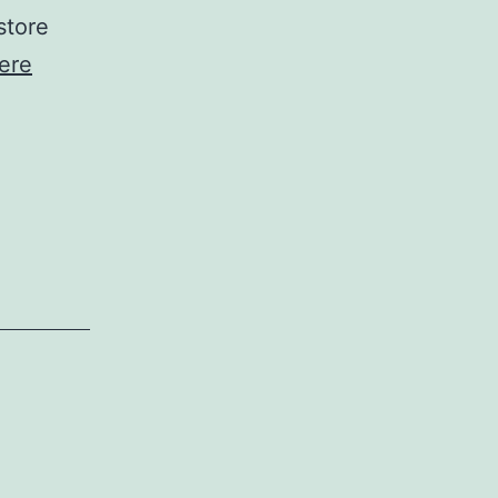
store
Grundkursus
ere
2
i
ægyptologi