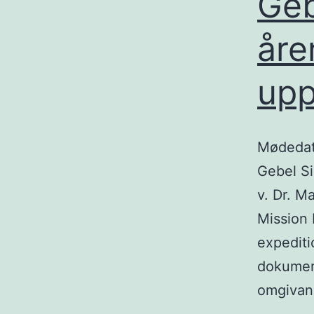
Geb
åre
upp
Mødedato
Gebel Si
v. Dr. M
Mission 
expediti
dokument
omgivan