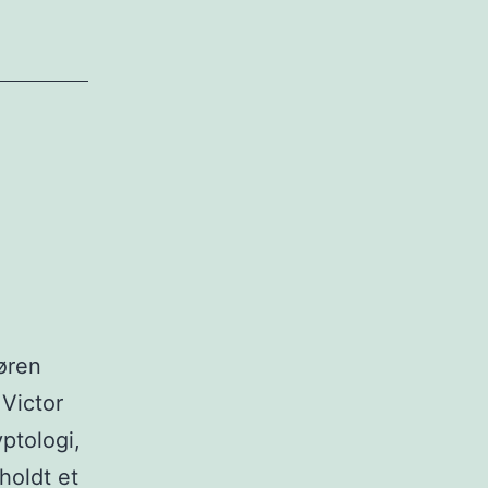
øren
 Victor
ptologi,
holdt et