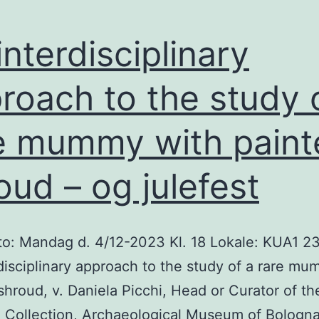
interdisciplinary
roach to the study 
e mummy with paint
oud – og julefest
o: Mandag d. 4/12-2023 Kl. 18 Lokale: KUA1 23
disciplinary approach to the study of a rare m
shroud, v. Daniela Picchi, Head or Curator of th
 Collection, Archaeological Museum of Bologna