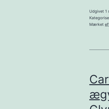
Udgivet
1
Kategoris
Mærket
ef
Car
ægy