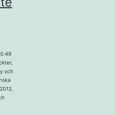
ste
.0.49
ckter,
ty och
enska
 2012,
ch
el
la