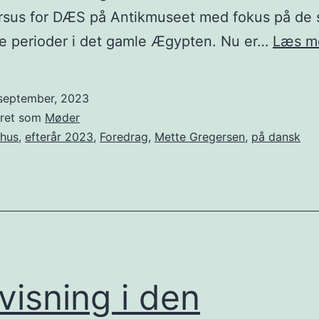
rsus for DÆS på Antikmuseet med fokus på de 
ke perioder i det gamle Ægypten. Nu er…
Læs m
 september, 2023
eret som
Møder
rhus
,
efterår 2023
,
Foredrag
,
Mette Gregersen
,
på dansk
isning i den