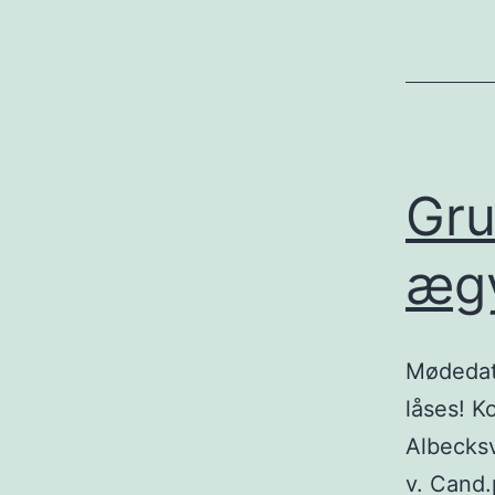
Gru
ægy
Mødedato
låses! K
Albecksv
v. Cand.