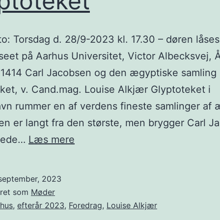
ptoteket
: Torsdag d. 28/9-2023 kl. 17.30 – døren låses
eet på Aarhus Universitet, Victor Albecksvej, 
 1414 Carl Jacobsen og den ægyptiske samling
ket, v. Cand.mag. Louise Alkjær Glyptoteket i
n rummer en af verdens fineste samlinger af 
en er langt fra den største, men brygger Carl 
Carl
trede…
Læs mere
Jacobsen
og
 september, 2023
den
eret som
Møder
ægyptiske
rhus
,
efterår 2023
,
Foredrag
,
Louise Alkjær