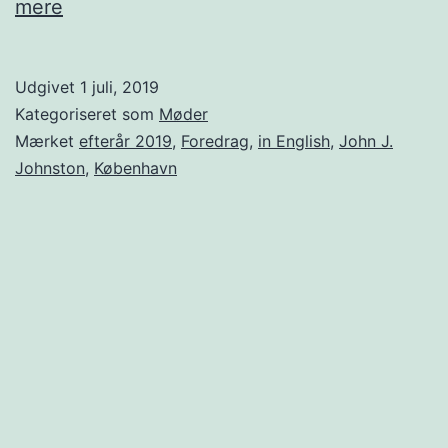
Lost
mere
in
Time
Udgivet
1 juli, 2019
&
Kategoriseret som
Møder
Space
Mærket
efterår 2019
,
Foredrag
,
in English
,
John J.
Johnston
,
København