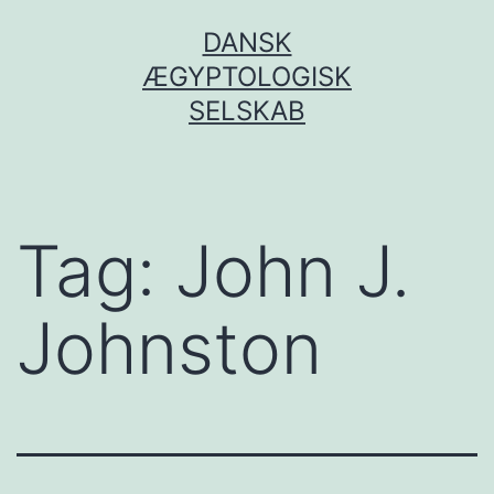
Fortsæt
DANSK
til
ÆGYPTOLOGISK
indhold
SELSKAB
Tag:
John J.
Johnston