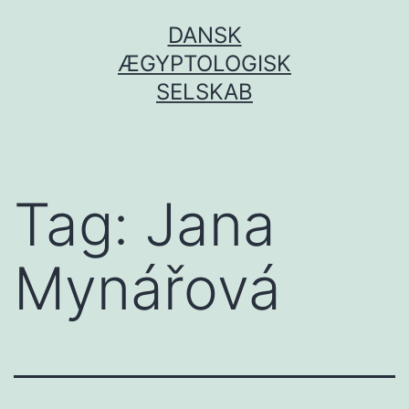
Fortsæt
DANSK
til
ÆGYPTOLOGISK
indhold
SELSKAB
Tag:
Jana
Mynářová