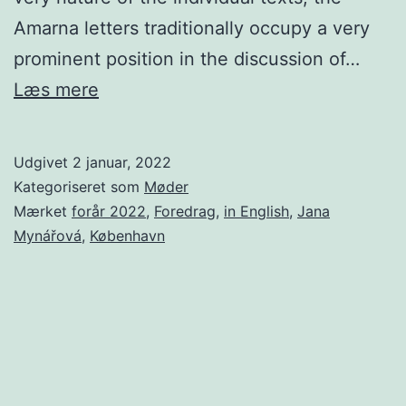
Amarna letters traditionally occupy a very
prominent position in the discussion of…
Archive
Læs mere
or
not?
Udgivet
2 januar, 2022
Amarna
Kategoriseret som
Møder
letters
Mærket
forår 2022
,
Foredrag
,
in English
,
Jana
Mynářová
,
København
in
Egyptian
perspective