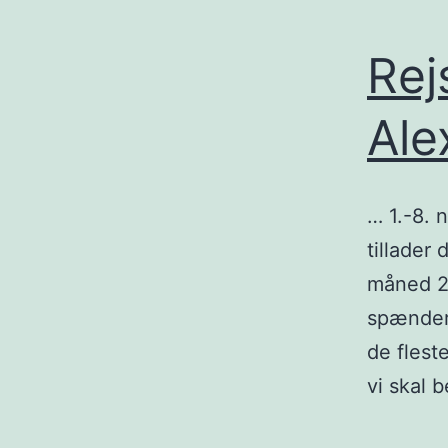
Rej
Ale
… 1.-8.
tillader
måned 20
spænder 
de flest
vi skal