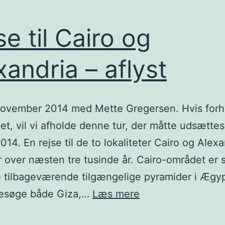
se til Cairo og
xandria – aflyst
 november 2014 med Mette Gregersen. Hvis for
 det, vil vi afholde denne tur, der måtte udsættes
14. En rejse til de to lokaliteter Cairo og Alexa
over næsten tre tusinde år. Cairo-området er 
e tilbageværende tilgængelige pyramider i Ægy
Rejse
 besøge både Giza,…
Læs mere
til