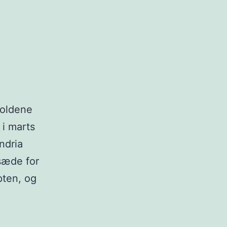
holdene
 i marts
ndria
sæde for
pten, og