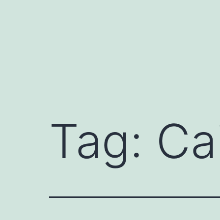
Fortsæt
til
indhold
Tag:
Ca