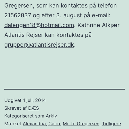
Gregersen, som kan kontaktes på telefon
21562837 og efter 3. august på e-mail:
dalengen18@hotmail.com
. Kathrine Alkjær
Atlantis Rejser kan kontaktes på
grupper@atlantisrejser.dk
.
Udgivet
1 juli, 2014
Skrevet af
DÆS
Kategoriseret som
Arkiv
Mærket
Alexandria
,
Cairo
,
Mette Gregersen
,
Tidligere