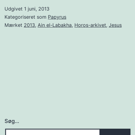
33
Udgivet
1 juni, 2013
nr.
Kategoriseret som
Papyrus
1
Mærket
2013
,
Ain el-Labakha
,
Horos-arkivet
,
Jesus
2013
Søg…