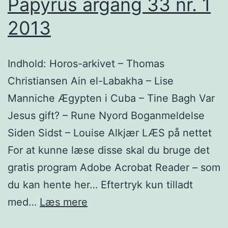
Papyrus årgang 33 nr. 1
2013
Indhold: Horos-arkivet – Thomas
Christiansen Ain el-Labakha – Lise
Manniche Ægypten i Cuba – Tine Bagh Var
Jesus gift? – Rune Nyord Boganmeldelse
Siden Sidst – Louise Alkjær LÆS på nettet
For at kunne læse disse skal du bruge det
gratis program Adobe Acrobat Reader – som
du kan hente her… Eftertryk kun tilladt
Papyrus
med…
Læs mere
årgang