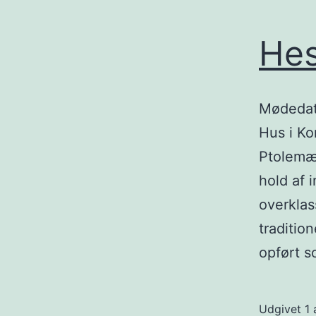
Hes
Mødedato
Hus i Ko
Ptolemæi
hold af 
overklas
traditio
opført s
Udgivet
1 