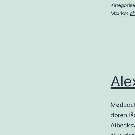
Kategoris
Mærket
ef
Ale
Mødedato
døren lå
Albecksv