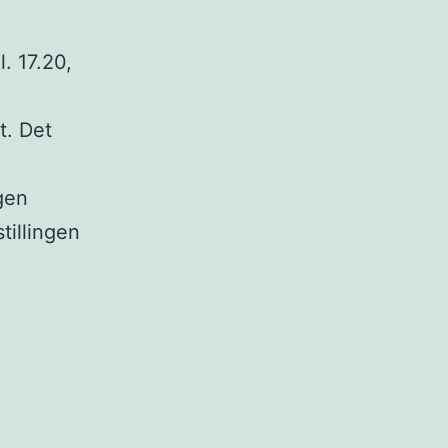
. 17.20,
t. Det
gen
tillingen
s