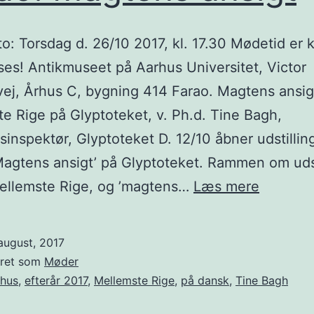
: Torsdag d. 26/10 2017, kl. 17.30 Mødetid er kl
ses! Antikmuseet på Aarhus Universitet, Victor
ej, Århus C, bygning 414 Farao. Magtens ansig
e Rige på Glyptoteket, v. Ph.d. Tine Bagh,
nspektør, Glyptoteket D. 12/10 åbner udstillin
Magtens ansigt’ på Glyptoteket. Rammen om uds
Farao.
Mellemste Rige, og ’magtens…
Læs mere
Magten
ansigt
august, 2017
eret som
Møder
rhus
,
efterår 2017
,
Mellemste Rige
,
på dansk
,
Tine Bagh