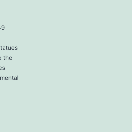
49
statues
o the
es
amental