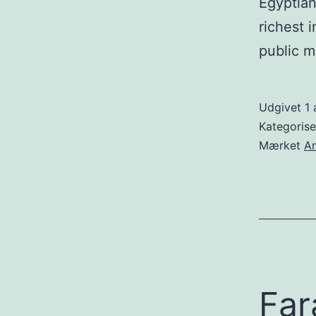
Egyptian
richest i
public m
Udgivet
1 
Kategoris
Mærket
An
Far