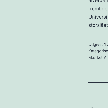
alverde
fremtide
Universi
storslåe
Udgivet
1 
Kategoris
Mærket
Al