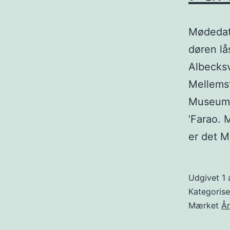
Mødedato
døren lå
Albecksv
Mellemst
Museumsi
’Farao. 
er det 
Udgivet
1 
Kategoris
Mærket
Å