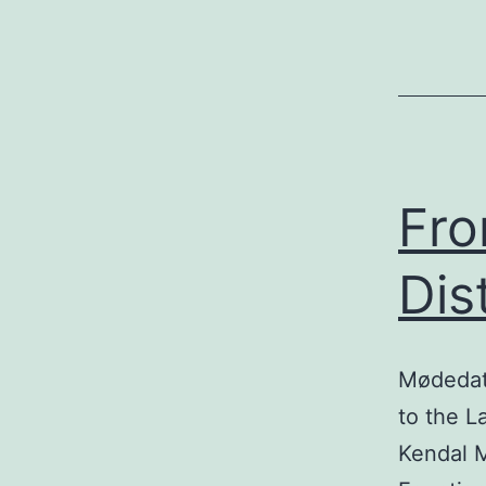
Fro
Dist
Mødedato
to the L
Kendal M