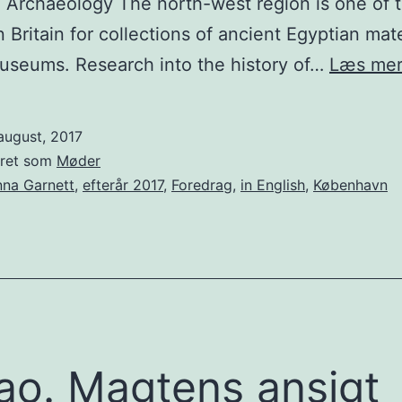
 Archaeology The north-west region is one of 
n Britain for collections of ancient Egyptian mate
useums. Research into the history of…
Læs me
august, 2017
eret som
Møder
na Garnett
,
efterår 2017
,
Foredrag
,
in English
,
København
ao. Magtens ansigt