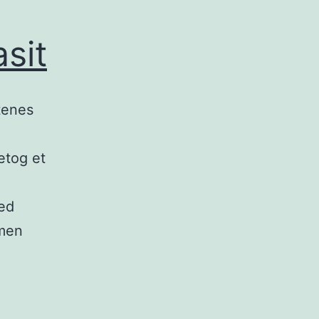
sit
tenes
etog et
med
 men