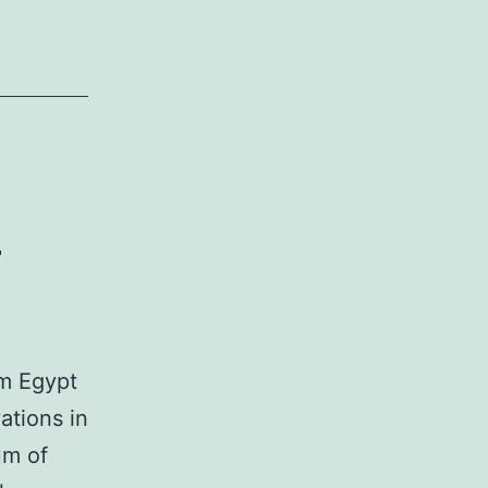
e
om Egypt
ations in
um of