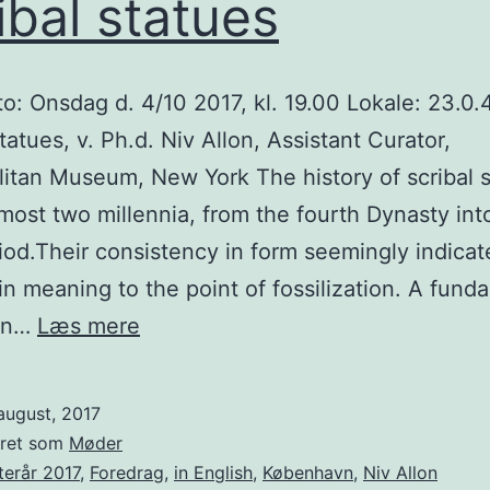
ibal statues
: Onsdag d. 4/10 2017, kl. 19.00 Lokale: 23.0.
tatues, v. Ph.d. Niv Allon, Assistant Curator,
itan Museum, New York The history of scribal 
most two millennia, from the fourth Dynasty int
iod.Their consistency in form seemingly indicat
y in meaning to the point of fossilization. A fund
Scribal
in…
Læs mere
statues
august, 2017
eret som
Møder
terår 2017
,
Foredrag
,
in English
,
København
,
Niv Allon