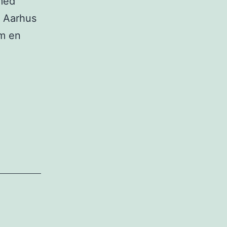
med
, Aarhus
om en