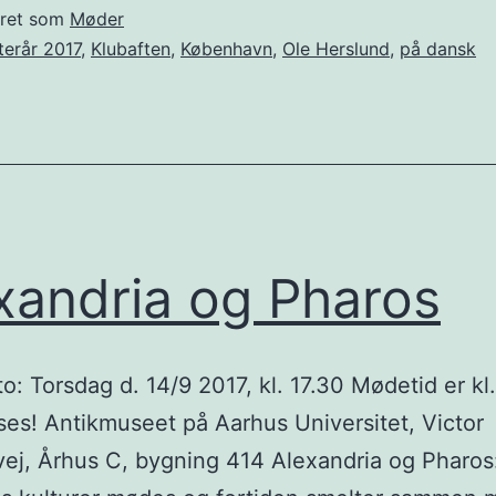
Kom
eret som
Møder
Wasit
terår 2017
,
Klubaften
,
København
,
Ole Herslund
,
på dansk
xandria og Pharos
: Torsdag d. 14/9 2017, kl. 17.30 Mødetid er kl.
ses! Antikmuseet på Aarhus Universitet, Victor
ej, Århus C, bygning 414 Alexandria og Pharos