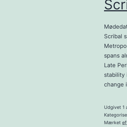
Scr
Mødedato
Scribal s
Metropol
spans al
Late Per
stabilit
change 
Udgivet
1 
Kategoris
Mærket
ef