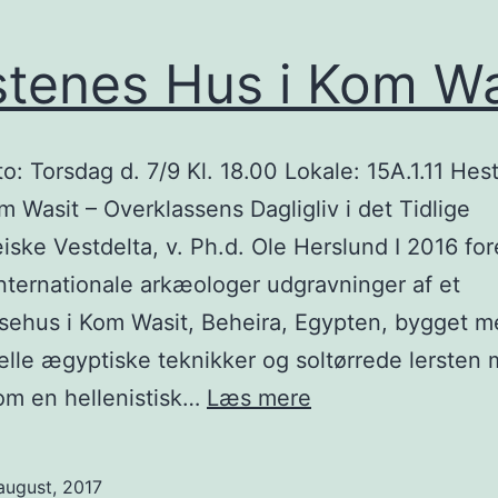
tenes Hus i Kom Wa
: Torsdag d. 7/9 Kl. 18.00 Lokale: 15A.1.11 Hes
m Wasit – Overklassens Dagligliv i det Tidlige
ske Vestdelta, v. Ph.d. Ole Herslund I 2016 for
internationale arkæologer udgravninger af et
sehus i Kom Wasit, Beheira, Egypten, bygget 
nelle ægyptiske teknikker og soltørrede lersten
Hestenes
om en hellenistisk…
Læs mere
Hus
i
august, 2017