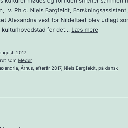
ns kulturer mødes og fortiden smelter sammen 
n, v. Ph.d. Niels Bargfeldt, Forskningsassistent
tet Alexandria vest for Nildeltaet blev udlagt s
Alexandria
t kulturhovedstad for det…
Læs mere
og
Pharos
august, 2017
eret som
Møder
exandria
,
Århus
,
efterår 2017
,
Niels Bargfeldt
,
på dansk