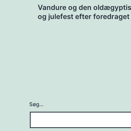
Indlægsnavigat
Vandure og den oldægyptis
og julefest efter foredraget
Søg…