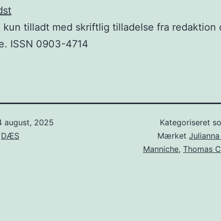
dst
 kun tilladt med skriftlig tilladelse fra redaktion
re. ISSN 0903-4714
4 august, 2025
Kategoriseret 
f
DÆS
Mærket
Julianna
Manniche
,
Thomas Ch