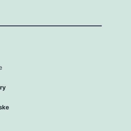
e
ry
nske