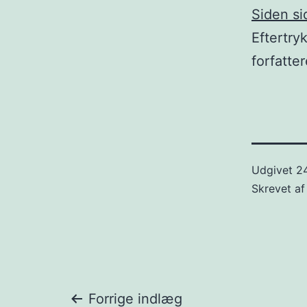
Siden si
Eftertryk
forfatte
Udgivet
2
Skrevet a
Forrige indlæg