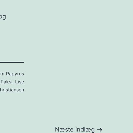
 og
som
Papyrus
 Paksi
,
Lise
ristiansen
Næste indlæg