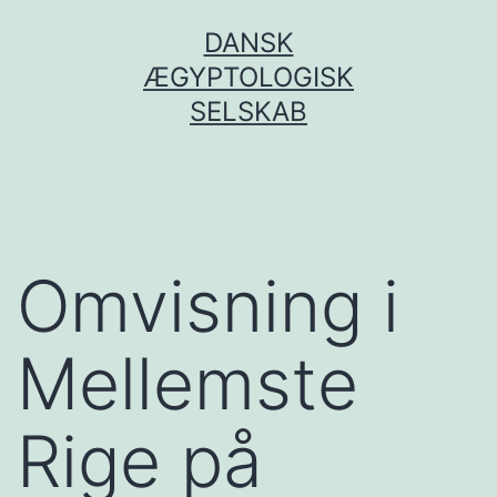
Fortsæt
DANSK
til
ÆGYPTOLOGISK
indhold
SELSKAB
Omvisning i
Mellemste
Rige på