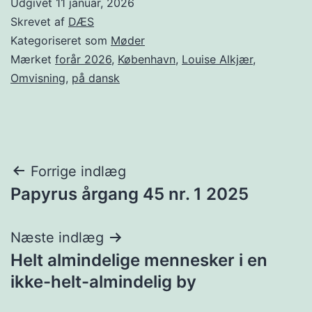
Udgivet
11 januar, 2026
Skrevet af
DÆS
Kategoriseret som
Møder
Mærket
forår 2026
,
København
,
Louise Alkjær
,
Omvisning
,
på dansk
Indlægsnavigation
Forrige indlæg
Papyrus årgang 45 nr. 1 2025
Næste indlæg
Helt almindelige mennesker i en
ikke-helt-almindelig by