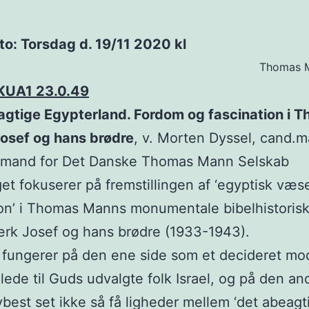
o: Torsdag d. 19/11 2020 kl
Thomas 
KUA1 23.0.49
agtige Egypterland. Fordom og fascination i 
osef og hans brødre
, v. Morten Dyssel, cand.m
ormand for Det Danske Thomas Mann Selskab
et fokuserer på fremstillingen af ‘egyptisk væs
tion’ i Thomas Manns monumentale bibelhistoris
rk Josef og hans brødre (1933-1943).
fungerer på den ene side som et decideret mo
llede til Guds udvalgte folk Israel, og på den an
ybest set ikke så få ligheder mellem ‘det abeagt