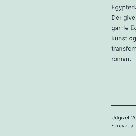
Egypterl
Der give
gamle Egy
kunst og
transfor
roman.
Udgivet
2
Skrevet a