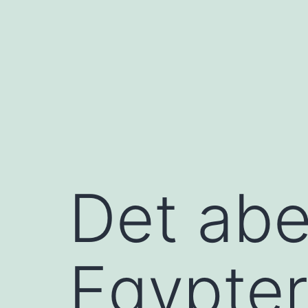
Fortsæt
til
indhold
Det abe
Egypter