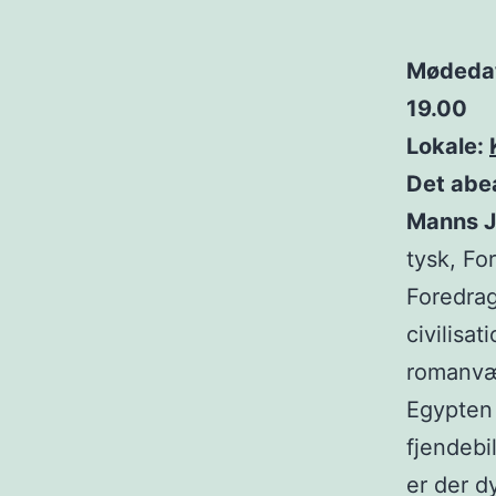
Mødedat
19.00
Lokale:
Det abe
Manns J
tysk, F
Foredrag
civilisa
romanvæ
Egypten 
fjendebi
er der d