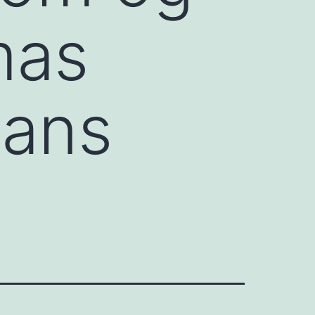
mas
hans