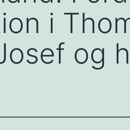
tion i Tho
Josef og 