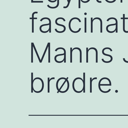
fascina
Manns 
brødre.