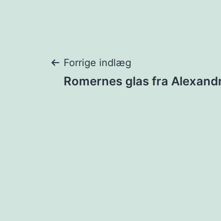
Indlægsnavigat
Forrige indlæg
Romernes glas fra Alexandr