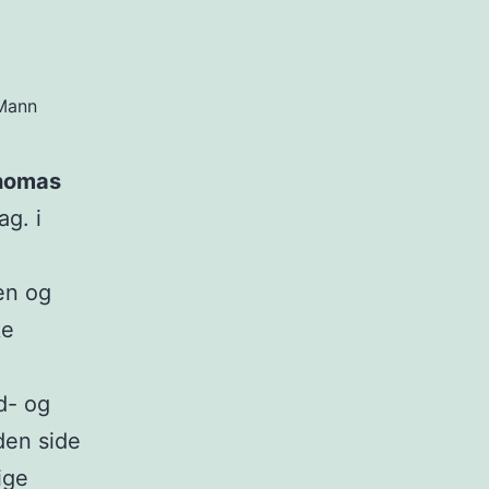
Mann
Thomas
ag. i
en og
ke
d- og
den side
ige