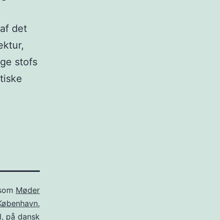
af det
ektur,
ige stofs
tiske
 som
Møder
København
,
l
,
på dansk