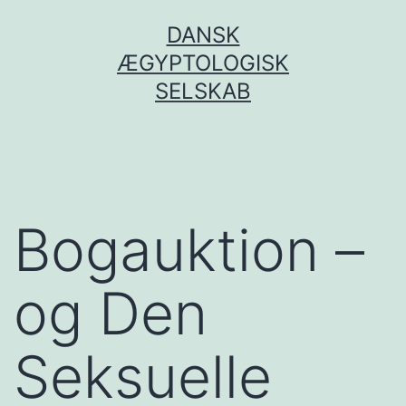
Fortsæt
DANSK
til
ÆGYPTOLOGISK
indhold
SELSKAB
Bogauktion –
og Den
Seksuelle