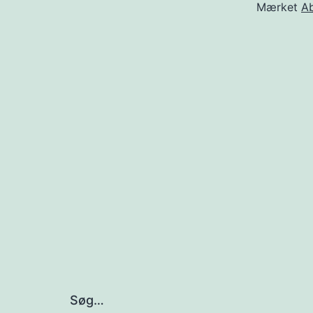
Mærket
A
Søg…