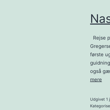
Nas
Rejse p
Gregerse
første u
guidning
også gæl
Nas
mere
Udgivet
1 
Kategoris