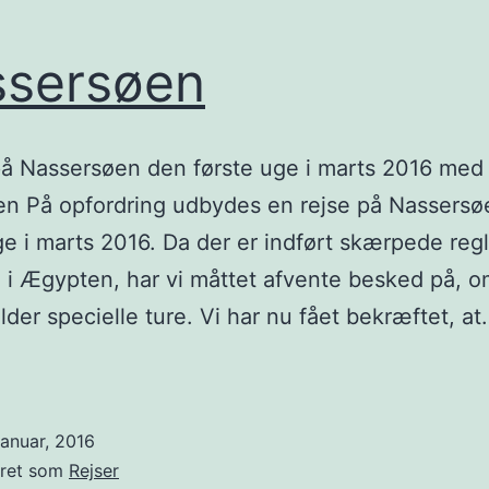
sersøen
å Nassersøen den første uge i marts 2016 med
n På opfordring udbydes en rejse på Nassersø
ge i marts 2016. Da der er indført skærpede regl
 i Ægypten, har vi måttet afvente besked på, o
der specielle ture. Vi har nu fået bekræftet, a
sersøen
januar, 2016
eret som
Rejser