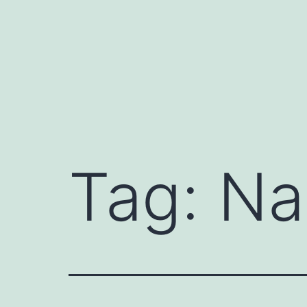
Fortsæt
til
indhold
Tag:
Na