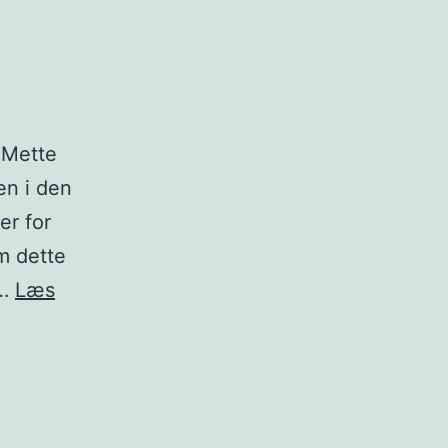
 Mette
en i den
er for
m dette
t…
Læs