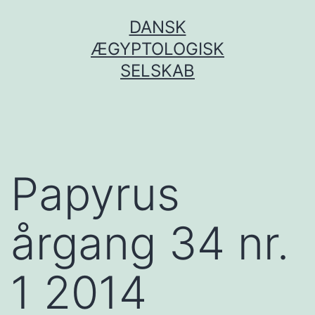
Fortsæt
DANSK
til
ÆGYPTOLOGISK
indhold
SELSKAB
Papyrus
årgang 34 nr.
1 2014