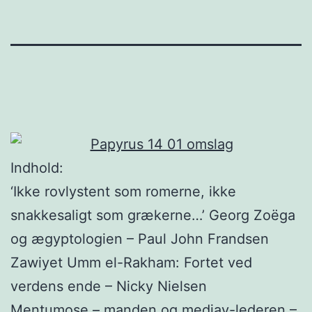
Indhold:
‘Ikke rovlystent som romerne, ikke
snakkesaligt som grækerne…’ Georg Zoëga
og ægyptologien – Paul John Frandsen
Zawiyet Umm el-Rakham: Fortet ved
verdens ende – Nicky Nielsen
Mentumose – manden og medjay-lederen –