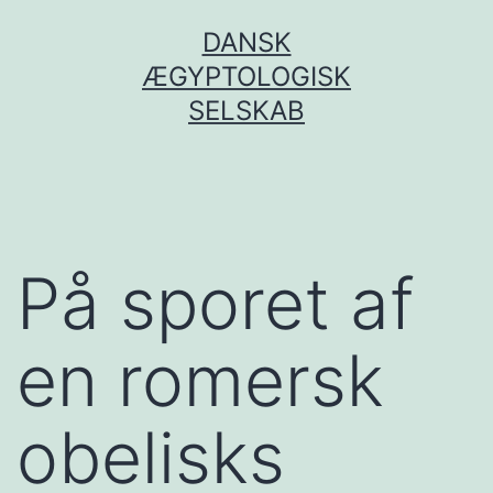
Fortsæt
DANSK
til
ÆGYPTOLOGISK
indhold
SELSKAB
På sporet af
en romersk
obelisks