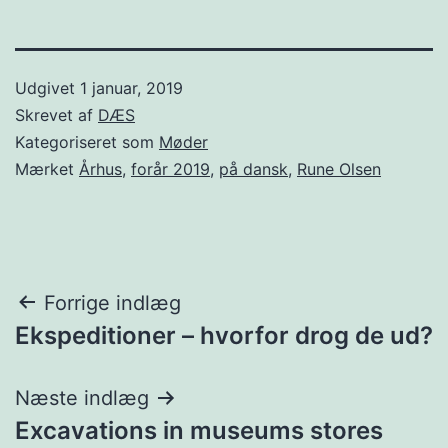
Udgivet
1 januar, 2019
Skrevet af
DÆS
Kategoriseret som
Møder
Mærket
Århus
,
forår 2019
,
på dansk
,
Rune Olsen
Indlægsnavigation
Forrige indlæg
Ekspeditioner – hvorfor drog de ud?
Næste indlæg
Excavations in museums stores