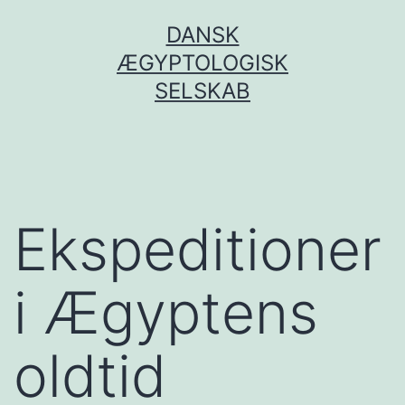
Fortsæt
DANSK
til
ÆGYPTOLOGISK
indhold
SELSKAB
Ekspeditioner
i Ægyptens
oldtid