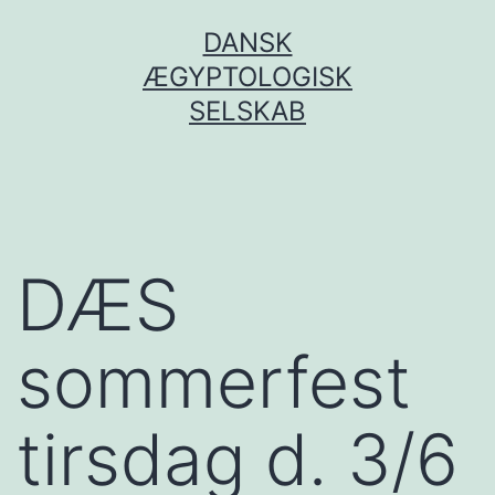
Fortsæt
DANSK
til
ÆGYPTOLOGISK
indhold
SELSKAB
DÆS
sommerfest
tirsdag d. 3/6