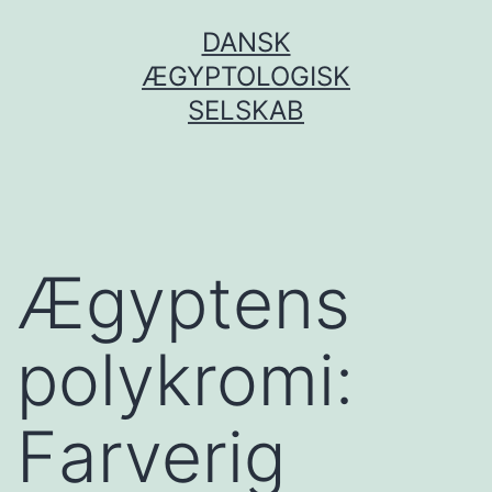
Fortsæt
DANSK
til
ÆGYPTOLOGISK
indhold
SELSKAB
Ægyptens
polykromi:
Farverig