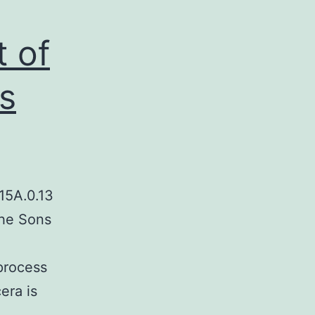
t of
s
15A.0.13
the Sons
 process
era is
ing