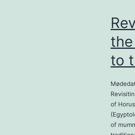
Rev
the
to 
Mødedato
Revisiti
of Horus
(Egyptol
of mummi