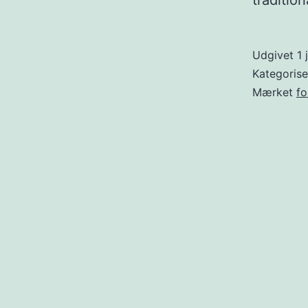
traditio
Udgivet
1 
Kategoris
Mærket
fo